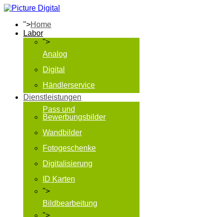
">
Home
Labor
">
Analog
Digital
Händlerservice
Dienstleistungen
Pass und
Bewerbungsbilder
Wandbilder
Fotogeschenke
Digitalisierung
ID Karten
">
Bildbearbeitung
">