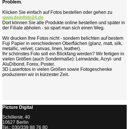
Problem.
Klicken Sie einfach auf Fotos bestellen oder gehen zu
www.deinfoto24.de
Dort können Sie alle Produkte online bestellen und später in
der Filiale abholen - so spart man sich einen Weg.
Wir drucken Ihre Fotos nicht - sondern belichten auf bestem
Fuji Papier in verschiedenen Oberflächen (glanz, matt, silk,
metallic, velvet, canvas, linen, leather).
Ihr schönstes Foto soll ein Blickfang werden? Wir fertigen in
vielen Größen (auch Sondermaße): Leinwände, Acryl- und
AluDibond, Forex, Poster.
3D Laserfotos in vielen Größen sowie Fotogeschenke
produzieren wir in kürzester Zeit.
Picture Digital
Schillerstr. 40
10627 Berlin
Tel.: 030/339 88 76 80