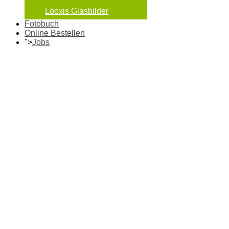
Looxis Glasbilder
Fotobuch
Online Bestellen
">
Jobs
Fotos ab
7 Cent
2022