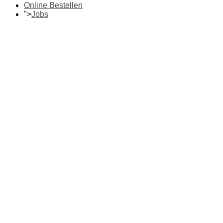
Online Bestellen
">
Jobs
Fotos ab
7 Cent
2022
Jede Erinnerung ist