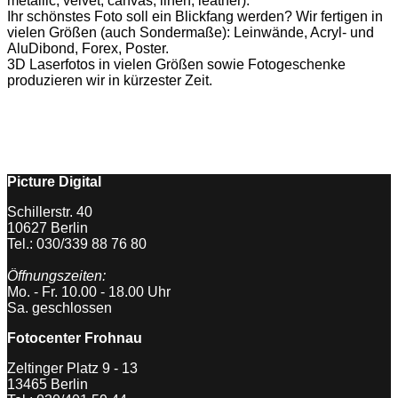
metallic, velvet, canvas, linen, leather).
Ihr schönstes Foto soll ein Blickfang werden? Wir fertigen in
vielen Größen (auch Sondermaße): Leinwände, Acryl- und
AluDibond, Forex, Poster.
3D Laserfotos in vielen Größen sowie Fotogeschenke
produzieren wir in kürzester Zeit.
Picture Digital
Schillerstr. 40
10627 Berlin
Tel.: 030/339 88 76 80
Öffnungszeiten:
Mo. - Fr. 10.00 - 18.00 Uhr
Sa. geschlossen
Fotocenter Frohnau
Zeltinger Platz 9 - 13
13465 Berlin