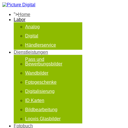
">
Home
Labor
Analog
Digital
Händlerservice
Dienstleistungen
Pass und
Bewerbungsbilder
Wandbilder
Fotogeschenke
Digitalisierung
ID Karten
Bildbearbeitung
Looxis Glasbilder
Fotobuch